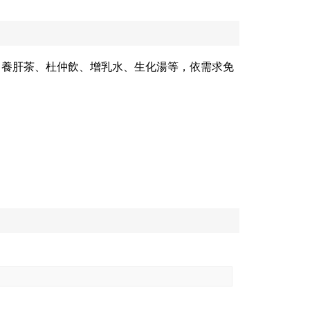
、養肝茶、杜仲飲、增乳水、生化湯等，依需求免