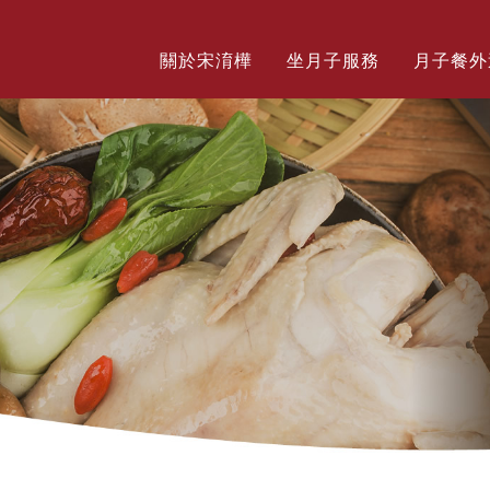
關於宋淯樺
坐月子服務
月子餐外