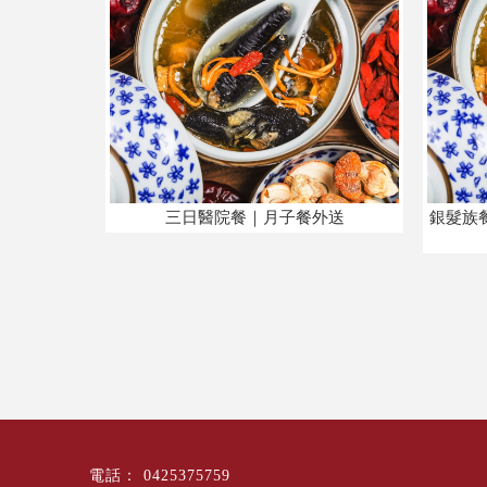
三日醫院餐｜月子餐外送
銀髮族
0425375759