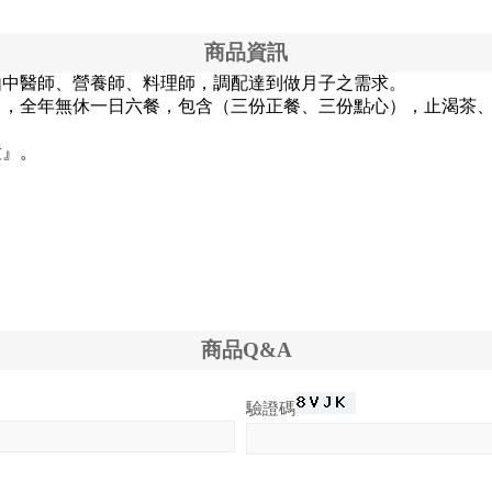
商品資訊
由中醫師、營養師、料理師，調配達到做月子之需求。
』，全年無休一日六餐，包含（三份正餐、三份點心），止渴茶
置』。
商品Q&A
驗證碼