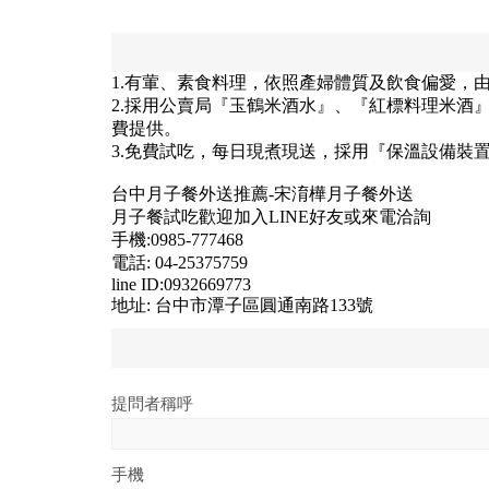
1.有葷、素食料理，依照產婦體質及飲食偏愛，
2.採用公賣局『玉鶴米酒水』、『紅標料理米酒
費提供。
3.免費試吃，每日現煮現送，採用『保溫設備裝
台中月子餐外送推薦-宋淯樺月子餐外送
月子餐試吃歡迎加入LINE好友或來電洽詢
手機:0985-777468
電話: 04-25375759
line ID:0932669773
地址: 台中市潭子區圓通南路133號
提問者稱呼
手機